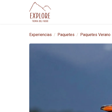
Ir al contenido
Experiencias
Paqu
Experiencias
Paquetes
Paquetes Verano