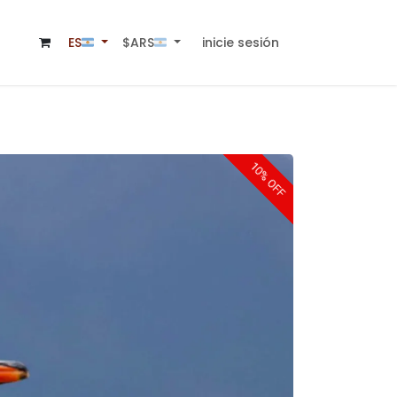
inicie sesión
$ARS🇦🇷
ES🇦🇷
10% OFF
10% OFF