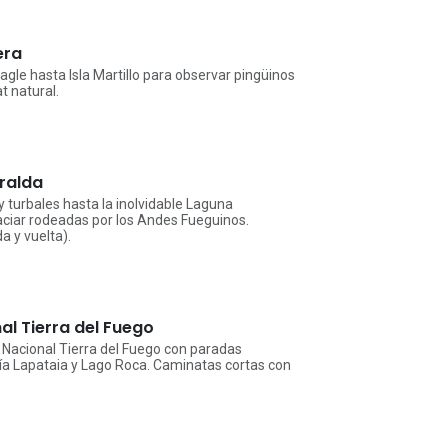
era
le hasta Isla Martillo para observar pingüinos
t natural.
ralda
 turbales hasta la inolvidable Laguna
ciar rodeadas por los Andes Fueguinos.
a y vuelta).
al Tierra del Fuego
 Nacional Tierra del Fuego con paradas
ía Lapataia y Lago Roca. Caminatas cortas con