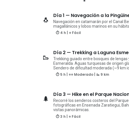
Día 1 — Navegación a la Pingüin
🐧
Navegación en catamarán por el Canal Beag
magallánicos y lobos marinos en su hábita
⏱ 4 h | ⭐ Fácil
Día 2 — Trekking a Laguna Esme
🥾
Trekking guiado entre bosques de lengas y
Esmeralda. Aguas turquesas de origen gla
Sendero de dificultad moderada (~9 km id
⏱ 5 h | ⭐⭐ Moderado | 🥾 9 km
Día 3 — Hike en el Parque Nacion
🌲
Recorré los senderos costeros del Parque
fotográficas en Ensenada Zaratiegui, Bah
vistas panorámicas.
⏱ 3 h | ⭐ Fácil