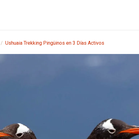
etes
Shore Tours
Nosotros
Blog
Contáctanos
Ushuaia Trekking Pingüinos en 3 Días Activos