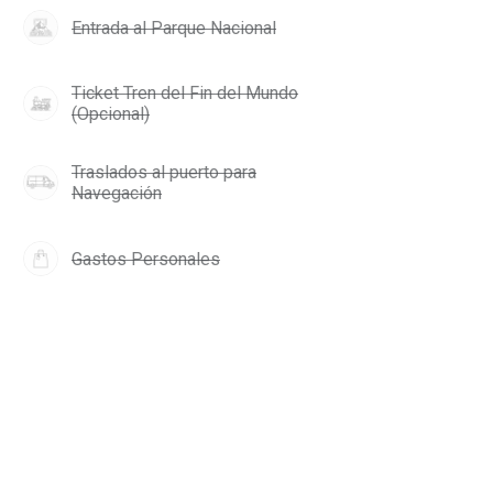
Entrada al Parque Nacional
Ticket Tren del Fin del Mundo
(Opcional)
Traslados al puerto para
Navegación
Gastos Personales