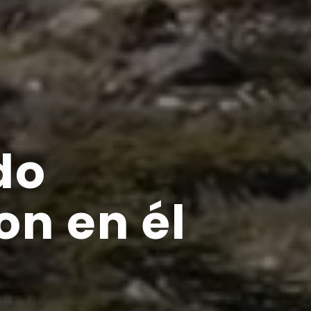
do
on en él