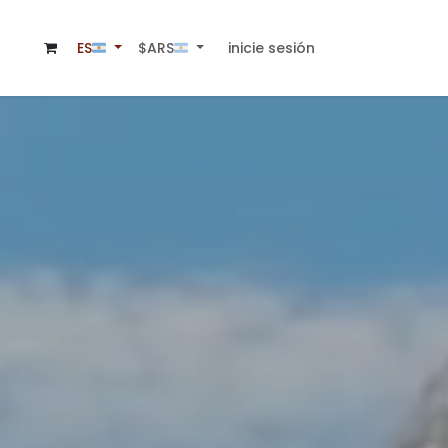
inicie sesión
$ARS🇦🇷
ES🇦🇷