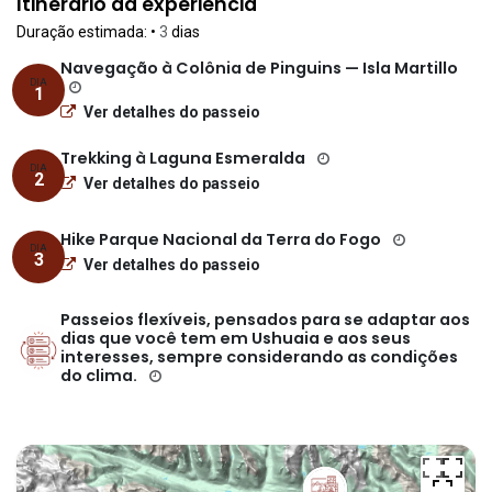
Itinerário da experiência
Duração estimada:
•
3
dias
Navegação à Colônia de Pinguins — Isla Martillo
DIA
1
Ver detalhes do passeio
Trekking à Laguna Esmeralda
DIA
2
Ver detalhes do passeio
Hike Parque Nacional da Terra do Fogo
DIA
3
Ver detalhes do passeio
Passeios flexíveis, pensados para se adaptar aos
dias que você tem em Ushuaia e aos seus
interesses, sempre considerando as condições
do clima.