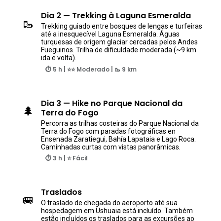
Dia 2 — Trekking à Laguna Esmeralda
🥾
Trekking guiado entre bosques de lengas e turfeiras
até a inesquecível Laguna Esmeralda. Águas
turquesas de origem glaciar cercadas pelos Andes
Fueguinos. Trilha de dificuldade moderada (~9 km
ida e volta).
⏱ 5 h | ⭐⭐ Moderado | 🥾 9 km
Dia 3 — Hike no Parque Nacional da
🌲
Terra do Fogo
Percorra as trilhas costeiras do Parque Nacional da
Terra do Fogo com paradas fotográficas en
Ensenada Zaratiegui, Bahía Lapataia e Lago Roca.
Caminhadas curtas com vistas panorâmicas.
⏱ 3 h | ⭐ Fácil
Traslados
🚐
O traslado de chegada do aeroporto até sua
hospedagem em Ushuaia está incluído. Também
estão incluídos os traslados para as excursões ao