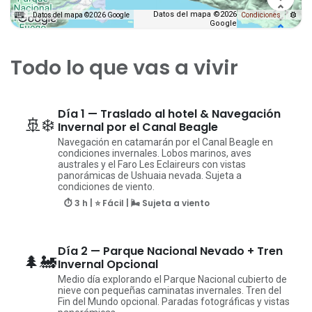
Datos del mapa ©2026
Datos del mapa ©2026 Google
Condiciones
Google
Todo lo que vas a vivir
Día 1 — Traslado al hotel & Navegación
🚢❄️
Invernal por el Canal Beagle
Navegación en catamarán por el Canal Beagle en
condiciones invernales. Lobos marinos, aves
australes y el Faro Les Eclaireurs con vistas
panorámicas de Ushuaia nevada. Sujeta a
condiciones de viento.
⏱ 3 h | ⭐ Fácil | 🌬️ Sujeta a viento
Día 2 — Parque Nacional Nevado + Tren
🌲🚂
Invernal Opcional
Medio día explorando el Parque Nacional cubierto de
nieve con pequeñas caminatas invernales. Tren del
Fin del Mundo opcional. Paradas fotográficas y vistas