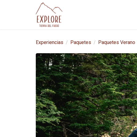
Ir al contenido
Experiencias
Paqu
Experiencias
Paquetes
Paquetes Verano