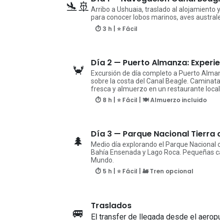
🛬🚢
Arribo a Ushuaia, traslado al alojamiento
para conocer lobos marinos, aves australes
⏱ 3 h | ⭐ Fácil
Día 2 — Puerto Almanza: Exper
🦀
Excursión de día completo a Puerto Alma
sobre la costa del Canal Beagle. Caminata
fresca y almuerzo en un restaurante local
⏱ 8 h | ⭐ Fácil | 🍽️ Almuerzo incluido
Día 3 — Parque Nacional Tierra 
🌲
Medio día explorando el Parque Nacional 
Bahía Ensenada y Lago Roca. Pequeñas ca
Mundo.
⏱ 5 h | ⭐ Fácil | 🚂 Tren opcional
Traslados
🚐
El transfer de llegada desde el aerop