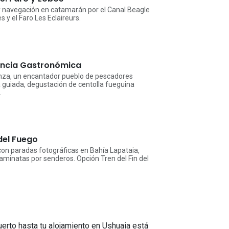
 y navegación en catamarán por el Canal Beagle
 y el Faro Les Eclaireurs.
iencia Gastronómica
nza, un encantador pueblo de pescadores
 guiada, degustación de centolla fueguina
.
del Fuego
con paradas fotográficas en Bahía Lapataia,
minatas por senderos. Opción Tren del Fin del
uerto hasta tu alojamiento en Ushuaia está