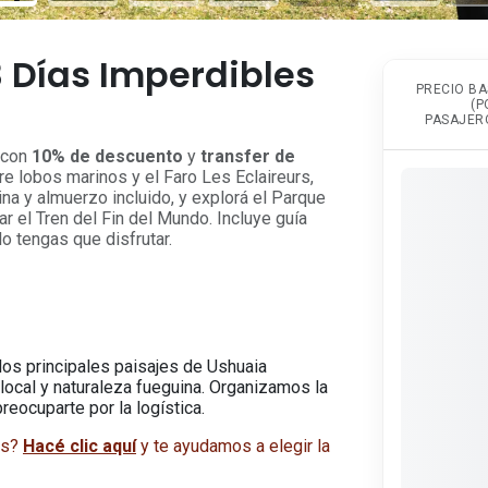
 Días Imperdibles
PRECIO BA
(P
PASAJERO
s con
10% de descuento
y
transfer de
re lobos marinos y el Faro Les Eclaireurs,
na y almuerzo incluido, y explorá el Parque
r el Tren del Fin del Mundo. Incluye guía
lo tengas que disfrutar.
los principales paisajes de Ushuaia
local y naturaleza fueguina. Organizamos la
reocuparte por la logística.
as?
Hacé clic aquí
y te ayudamos a elegir la