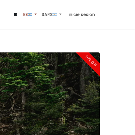
inicie sesión
$ARS🇦🇷
ES🇦🇷
10% OFF
10% OFF