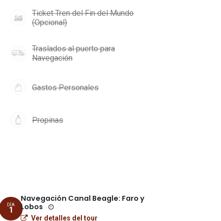
Ticket Tren del Fin del Mundo
(Opcional)
Traslados al puerto para
Navegación
Gastos Personales
Propinas
Navegación Canal Beagle: Faro y
Lobos
DÍA
1
Ver detalles del tour