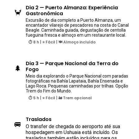
Dia 2 — Puerto Almanza: Experiência
🦀
Gastronômica
Excursão de dia completo a Puerto Almanza, um
encantador vilarejo de pescadores na costa do Canal
Beagle. Caminhada guiada, degustação de centolla
fueguina fresca e almoço em um restaurante local.
⏱ 8 h | ⭐ Fácil | 🍽️ Almoço incluído
Dia 3 — Parque Nacional da Terra do
🌲
Fogo
Meio dia explorando o Parque Nacional com paradas
fotográficas na Bahía Lapataia, Bahía Ensenada e
Lago Roca. Pequenas caminhadas por trilhas. Opção
Trem do Fim do Mundo.
⏱ 5 h | ⭐ Fácil | 🚂 Trem opcional
Traslados
🚐
O transfer de chegada do aeroporto até sua
hospedagem em Ushuaia está incluído. Os
traslados também estão incluídos para os