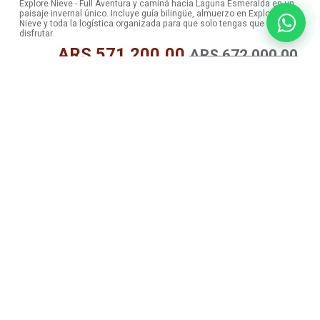
Explore Nieve - Full Aventura y caminá hacia Laguna Esmeralda en un
paisaje invernal único. Incluye guía bilingüe, almuerzo en Explore
Nieve y toda la logística organizada para que solo tengas que
disfrutar.
ARS
571.200,00
ARS
672.000,00
Ver Detalles
10% OFF
Ushuaia Flexible — 2 Días de Aventura
Invernal
Viví 2 días de aventura invernal en Ushuaia, con 10% de descuento y
transfer de llegada de regalo. Disfrutá la experiencia Explore Nieve -
Full Aventura y elegí tu segundo tour entre Parque Nacional Tierra del
Fuego o Navegación por el Canal Beagle. Incluye guía bilingüe y toda
la logística organizada para que solo tengas que disfrutar.
ARS
352.800,00
ARS
392.000,00
Ver Detalles