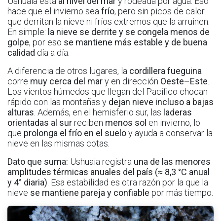
Ushuaia está
al nivel del mar
y rodeada por agua. Eso
hace que el invierno sea
frío
, pero sin picos de calor
que derritan la nieve ni fríos extremos que la arruinen.
En simple:
la nieve se derrite y se congela menos de
golpe
, por eso
se mantiene más estable y de buena
calidad
día a día.
A diferencia de otros lugares, la
cordillera fueguina
corre
muy cerca del mar
y en dirección
Oeste–Este
.
Los vientos húmedos que llegan del Pacífico chocan
rápido con las montañas y
dejan nieve incluso a bajas
alturas
. Además, en el hemisferio sur, las
laderas
orientadas al sur
reciben
menos sol
en invierno, lo
que
prolonga el frío en el suelo
y ayuda a conservar la
nieve en las mismas cotas.
Dato que suma:
Ushuaia registra
una de las menores
amplitudes térmicas anuales del país (≈ 8,3 °C anual
y 4° diaria)
. Esa estabilidad es otra razón por la que la
nieve
se mantiene pareja y confiable
por más tiempo.