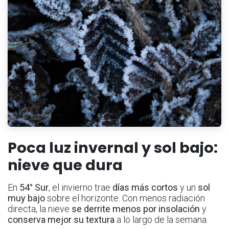
Poca luz invernal y sol bajo:
nieve que dura
En
54° Sur
, el invierno trae
días más cortos
y un
sol
muy bajo
sobre el horizonte. Con menos radiación
directa, la nieve
se derrite menos por insolación
y
conserva mejor su textura
a lo largo de la semana.