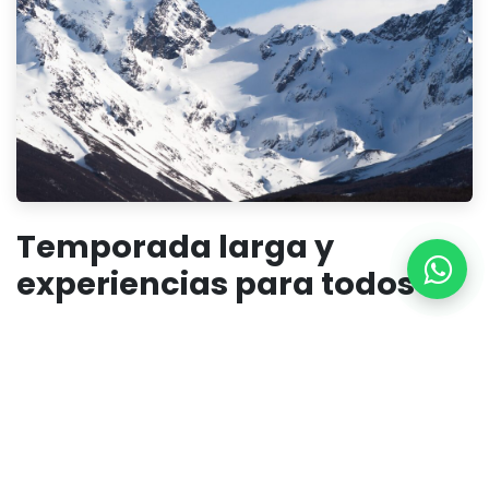
Temporada larga y
experiencias para todos
Por la combinación de
latitud, mar y cordillera
, el
invierno en Ushuaia
rinde mucho
: habitualmente de
fines de junio a fines de septiembre
, y
a veces se
estira a octubre
según el año. Es
una de las
temporadas más largas de Argentina
.
En la montaña, el
centro local Cerro Castor
acompaña
con infraestructura y pistas bien mantenidas; y, muy