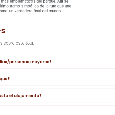
s más emblemáticos del parque. Allí se
 último tramo simbólico de la ruta que une
cano: un verdadero final del mundo.
es
 sobre este tour.
ilias/personas mayores?
rque?
sta el alojamiento?