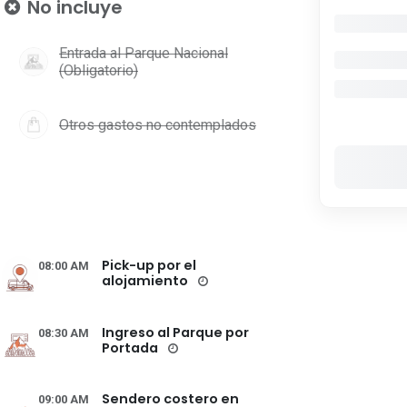
No incluye
Entrada al Parque Nacional
(Obligatorio)
Otros gastos no contemplados
Pick-up por el
08:00 AM
alojamiento
Ingreso al Parque por
08:30 AM
Portada
Sendero costero en
09:00 AM