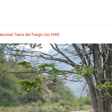
etes
Shore Tours
Nosotros
Blog
Contáctanos
acional Tierra del Fuego con HIKE