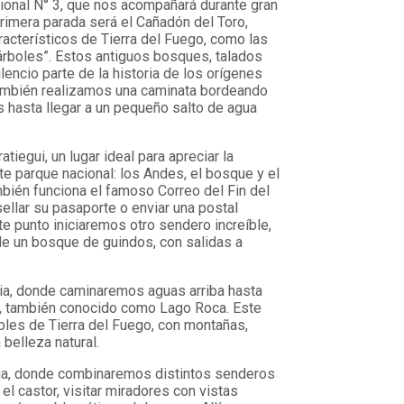
onal N° 3, que nos acompañará durante gran
primera parada será el Cañadón del Toro,
acterísticos de Tierra del Fuego, como las
árboles”. Estos antiguos bosques, talados
lencio parte de la historia de los orígenes
también realizamos una caminata bordeando
 hasta llegar a un pequeño salto de agua
iegui, un lugar ideal para apreciar la
e parque nacional: los Andes, el bosque y el
mbién funciona el famoso Correo del Fin del
ellar su pasaporte o enviar una postal
e punto iniciaremos otro sendero increíble,
 de un bosque de guindos, con salidas a
aia, donde caminaremos aguas arriba hasta
ami, también conocido como Lago Roca. Este
bles de Tierra del Fuego, con montañas,
belleza natural.
aia, donde combinaremos distintos senderos
l castor, visitar miradores con vistas