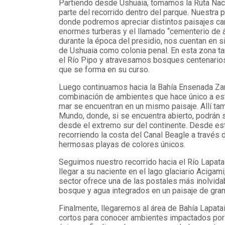
Partiendo desde Ushuaia, tomamos la Ruta Naci
parte del recorrido dentro del parque. Nuestra 
donde podremos apreciar distintos paisajes car
enormes turberas y el llamado “cementerio de 
durante la época del presidio, nos cuentan en si
de Ushuaia como colonia penal. En esta zona 
el Río Pipo y atravesamos bosques centenarios
que se forma en su curso.
Luego continuamos hacia la Bahía Ensenada Zarat
combinación de ambientes que hace único a est
mar se encuentran en un mismo paisaje. Allí ta
Mundo, donde, si se encuentra abierto, podrán s
desde el extremo sur del continente. Desde est
recorriendo la costa del Canal Beagle a través
hermosas playas de colores únicos.
Seguimos nuestro recorrido hacia el Río Lapat
llegar a su naciente en el lago glaciario Acig
sector ofrece una de las postales más inolvida
bosque y agua integrados en un paisaje de gran 
Finalmente, llegaremos al área de Bahía Lapat
cortos para conocer ambientes impactados por e