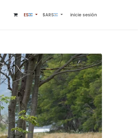
inicie sesión
$ARS🇦🇷
ES🇦🇷