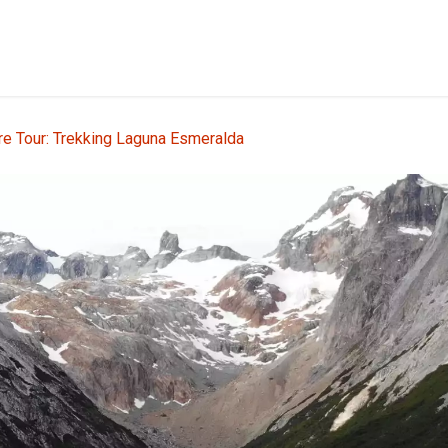
etes
Shore Tours
Nosotros
Blog
Contáctanos
re Tour: Trekking Laguna Esmeralda