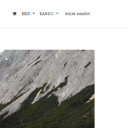
inicie sesión
$ARS🇦🇷
ES🇦🇷