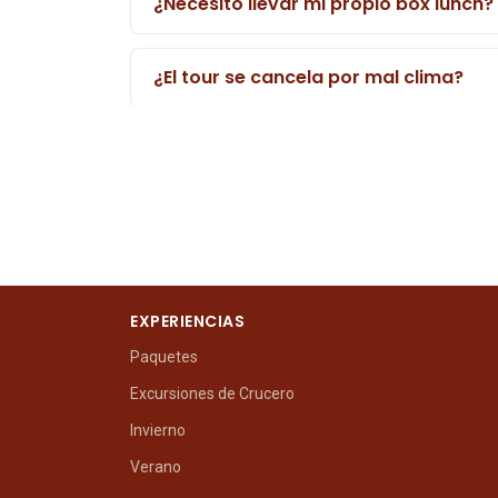
¿Necesito llevar mi propio box lunch?
¿El tour se cancela por mal clima?
EXPERIENCIAS
Paquetes
Excursiones de Crucero
Invierno
Verano