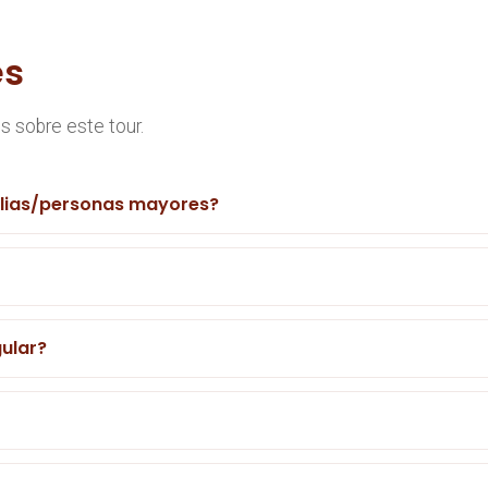
es
 sobre este tour.
ilias/personas mayores?
gular?