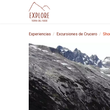
Ir al contenido
Experiencias
Paqu
Experiencias
Excursiones de Crucero
Sho