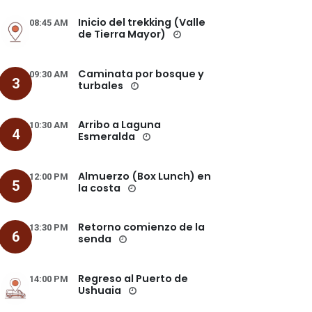
Inicio del trekking (Valle
08:45 AM
de Tierra Mayor)
Caminata por bosque y
09:30 AM
3
turbales
Arribo a Laguna
10:30 AM
4
Esmeralda
Almuerzo (Box Lunch) en
12:00 PM
5
la costa
Retorno comienzo de la
13:30 PM
6
senda
Regreso al Puerto de
14:00 PM
Ushuaia