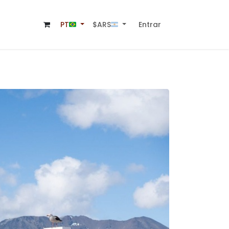
to
Entrar
$ARS🇦🇷
PT🇧🇷