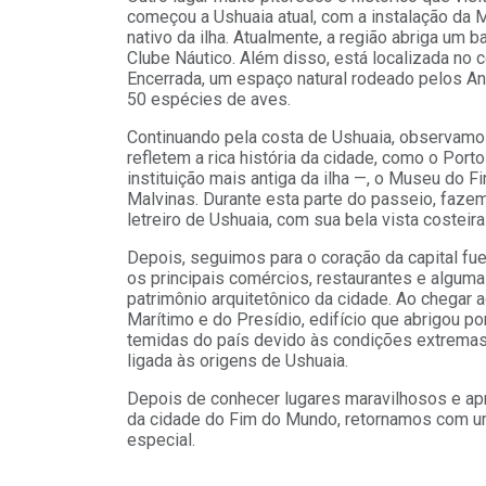
começou a Ushuaia atual, com a instalação da 
nativo da ilha. Atualmente, a região abriga um ba
Clube Náutico. Além disso, está localizada no 
Encerrada, um espaço natural rodeado pelos An
50 espécies de aves.
Continuando pela costa de Ushuaia, observamo
refletem a rica história da cidade, como o Porto
instituição mais antiga da ilha —, o Museu do
Malvinas. Durante esta parte do passeio, fazem
letreiro de Ushuaia, com sua bela vista costeira
Depois, seguimos para o coração da capital fu
os principais comércios, restaurantes e algum
patrimônio arquitetônico da cidade. Ao chegar 
Marítimo e do Presídio, edifício que abrigou p
temidas do país devido às condições extremas v
ligada às origens de Ushuaia.
Depois de conhecer lugares maravilhosos e apr
da cidade do Fim do Mundo, retornamos com um
especial.