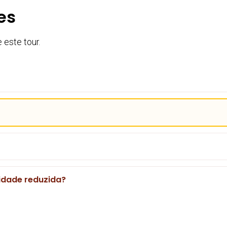
es
este tour.
idade reduzida?