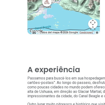
Datos del mapa ©2026 Google
Condiciones
A experiência
Passamos para buscá-los em sua hospedagem 
cartões-postais”. Ao longo do passeio, desfru
como poucas cidades no mundo podem oferecer
alta de Ushuaia, em direção ao Glaciar Martial
impressionantes da cidade, do Canal Beagle e d
Outro lugar muito pitoresco e histórico que visi