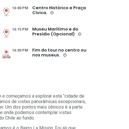
Centro Histórico e Praça
16:00 PM
Cívica.
Museu Marítimo e do
16:15 PM
Presídio (Opcional)
Fim do tour no centro ou
16:30 PM
nos museus.
e começamos a explorar esta “cidade de
tamos de vistas panorâmicas excepcionais,
. Um dos pontos mais cênicos é a parte
, de onde podemos contemplar vistas
o Chile ao fundo.
tamos é o Bairro La Misión. Foi ali que