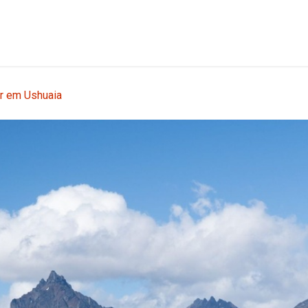
s
Excursões em Terra
Sobre Nós
Blog
Entre em conta
ur em Ushuaia